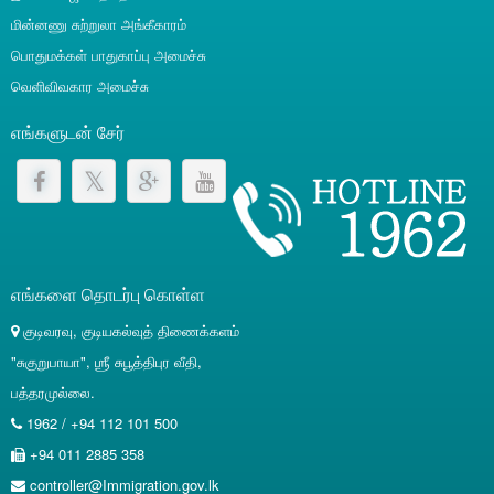
மின்னணு சுற்றுலா அங்கீகாரம்
பொதுமக்கள் பாதுகாப்பு அமைச்சு
வெளிவிவகார அமைச்சு
எங்களுடன் சேர்
எங்களை தொடர்பு கொள்ள
குடிவரவு, குடியகல்வுத் திணைக்களம்
"சுகுறுபாயா", ஶ்ரீ சுபூத்திபுர வீதி,
பத்தரமுல்லை.
1962 / +94 112 101 500
+94 011 2885 358
controller@Immigration.gov.lk