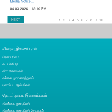
Media Notice...
04 03 2026 - 12:10 PM
NEXT
1
2
3
4
5
6
7
8
9
10
விரைவு இணைப்புகள்
பிரசாவுரிமை
கடவுச்சீட்டு
வீசா சேவைகள்
எல்லை முகாமைத்துவம்
புகைப்பட ஆல்பங்கள்
தொடர்புடைய இணைப்புகள்
இலங்கை ஜனாதிபதி
இலங்கை ஜனாதிபதி செயலகம்