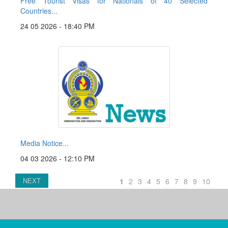
Free Tourist Visas for Nationals of 40 Selected
Countries...
24 05 2026 - 18:40 PM
Media Notice...
04 03 2026 - 12:10 PM
NEXT
1
2
3
4
5
6
7
8
9
10