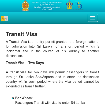
குடிவரவு மற்றும் குடியகல்வுத்
திணைக்களம்
வெளிநாட்டில் இலங்கையரின்
அடையாளம்
Toggle
navigati
Transit Visa
A Transit Visa is an entry permit granted to a foreign national
for admission into Sri Lanka for a short period which is
incidental and in the course of his journey to another
destination.
Transit Visa – Two Days
A transit visa for two days will permit passengers to transit
through Sri Lanka Sea/Airports and to enter the destination
country within such period where the visa period cannot be
extended as transit further.
For Whom:
Passengers Transit with visa to enter Sri Lanka