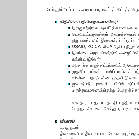
மேற்குறிப்பிடப்பட்ட சுகாதார பாதுகாப்புத் திட்டத்தில
விடுவிக்கப்படுகின்ற வகையினர்:
இராஜதந்திர கடவுச்சீட்டுகளை உடைய
வெளிநாட்டலுவல்கள் அமைச்சினால் ச
நிறுவனங்களில் இணைக்கப்பட்டுள்ள 
USAID, KOICA, JICA ஆகிய நிறுவனங்
இலங்கை அரசாங்கத்தின் அழைப்பின் 
தங்கி வாழ்வோர்.
அரசாங்க கருத்திட்டங்களில் ஆலோச
முதலீட்டாளர்கள், பணிப்பாளர்கள் 
விண்ணப்பதாரிகளின் “முதலீட்டு வக
ஜனாதிபதி புலமைப் பரிசில் திட்ட
மருத்துவமனையிலிருந்து பெற்றுக்கொண
சுகாதார பாதுகாப்புத் திட்டத்தில் 
பெற்றுக்கொண்ட செல்லுபடியாகும் சான
இலவசம்
மதகுருமார்
இலங்கையில் இலவசமாக சேவை வழங்குவதற்காக