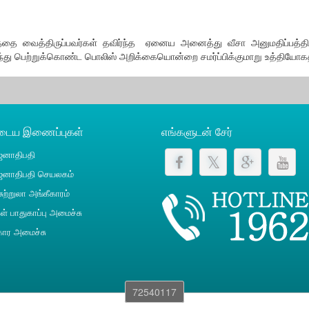
ரத்தை வைத்திருப்பவர்கள் தவிர்ந்த ஏனைய அனைத்து வீசா அனுமதிப்பத
ிலிருந்து பெற்றுக்கொண்ட பொலிஸ் அறிக்கையொன்றை சமர்ப்பிக்குமாறு உத்தியோ
ுடைய இணைப்புகள்
எங்களுடன் சேர்
னாதிபதி
னாதிபதி செயலகம்
ுற்றுலா அங்கீகாரம்
் பாதுகாப்பு அமைச்சு
ார அமைச்சு
72540117