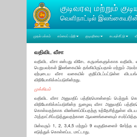
குடிவரவு மற்றும் கு
வெளிநாட்டில் இலங்கையரி
முதல் பக்கம்
எம்மைப் பற்றி
குடியுரிமை
கடவுச்சீட்டு
வ
வதிவிட வீசா
வதிவிட வீசா என்பது விசேட கருமங்களுக்காக வதிவிட வ
பெறுபவர்கள் இலங்கையில் தங்கியிருப்பதால் மற்றும் அவர்க
ஏற்புடைய வீசா வகையில் குறிப்பிடப்பட்டுள்ள விடய
விநியோகிக்கப்படுகின்றது.
முக்கியம்
வதிவிட வீசா அனுமதிப் பத்திரமொன்றைப் பெற்றுக் கொ
விநியோகிக்கப்படுகின்ற நுழைவு வீசா அனுமதிப் பத்திர
கொள்வதற்காக விண்ணப்பிப்பதற்கு உத்தேசித்துள்ள விடயத்
அத்தாட்சிப்படுத்துவதற்கான ஆவணங்களையும் சமர்ப்பித்தல
பின்வரும் 1, 2, 3,4,5 மற்றும் 9 வகுதிகளைச் சேர்ந்
எடுத்துக் கொள்ளப்பட மாட்டாது.