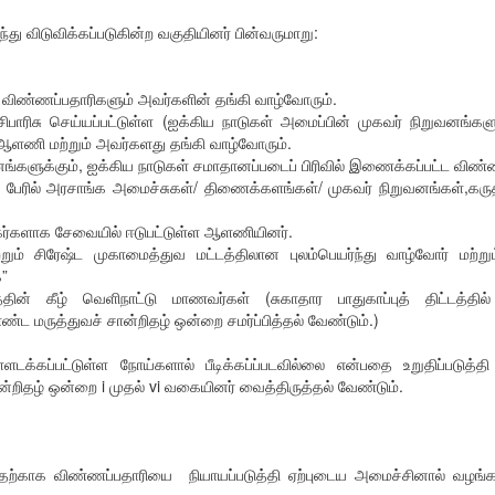
ிருந்து விடுவிக்கப்படுகின்ற வகுதியினர் பின்வருமாறு:
 விண்ணப்பதாரிகளும் அவர்களின் தங்கி வாழ்வோரும்.
ிபாரிசு செய்யப்பட்டுள்ள (ஐக்கிய நாடுகள் அமைப்பின் முகவர் நிறுவனங்
ஆளணி மற்றும் அவர்களது தங்கி வாழ்வோரும்.
களுக்கும், ஐக்கிய நாடுகள் சமாதானப்படைப் பிரிவில் இணைக்கப்பட்ட விண்ண
பேரில் அரசாங்க அமைச்சுகள்/ திணைக்களங்கள்/ முகவர் நிறுவனங்கள்,கரு
கர்களாக சேவையில் ஈடுபட்டுள்ள ஆளணியினர்.
மற்றும் சிரேஷ்ட முகாமைத்துவ மட்டத்திலான புலம்பெயர்ந்து வாழ்வோர் மற்
ை”
த்தின் கீழ் வெளிநாட்டு மாணவர்கள் (சுகாதார பாதுகாப்புத் திட்டத்த
்ட மருத்துவச் சான்றிதழ் ஒன்றை சமர்ப்பித்தல் வேண்டும்.)
உள்ளடக்கப்பட்டுள்ள நோய்களால் பீடிக்கப்ப்படவில்லை என்பதை உறுதிப்படுத்த
்றிதழ் ஒன்றை i முதல் vi வகையினர் வைத்திருத்தல் வேண்டும்.
 விண்ணப்பதாரியை நியாயப்படுத்தி ஏற்புடைய அமைச்சினால் வழங்கப்படும் 