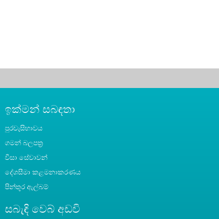
ඉක්මන් සබඳතා
පුරවැසිභාවය
ගමන් බලපත්‍ර
වීසා සේවාවන්
දේශසීමා කළමනාකරණය
පින්තූර ඇල්බම්
සබැඳි වෙබ් අඩවි