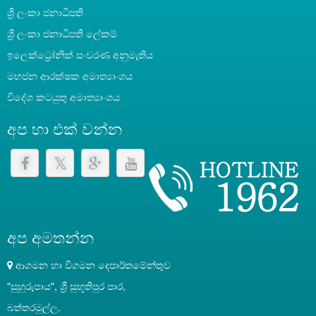
ශ්‍රී ලංකා ජනාධිපති
‍ශ්‍රී ලංකා ජනාධිපති ලේකම්
ඉලෙක්ට්‍රෝනික් සංචරණ අනුමැතිය
මහජන ආරක්ෂක අමාත්‍යාංශය
විදේශ කටයුතු අමාත්‍යාංශය
අප හා එක් වන්න
අප අමතන්න
ආගමන හා විගමන දෙපාර්තමේන්තුව
"සුහුරුපාය", ශ්‍රී සුභූතිපුර පාර,
බත්තරමුල්ල.