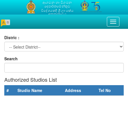
ආගමන හා විගමන
දෙපාර්තමේන්තුව
විදේශයකදී ශ්‍රී ලාංකේය
අනන්‍යතාවය
Toggle
navigati
Distric :
Search
Authorized Studios List
#
Studio Name
Address
Tel No