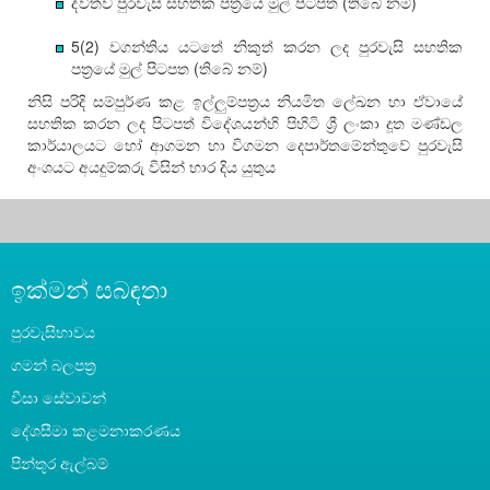
ද්විත්ව පුරවැසි සහතික පත්‍රයේ මුල් පිටපත (තිබේ නම්)
5(2) වගන්තිය යටතේ නිකුත් කරන ලද පුරවැසි සහතික
පත්‍රයේ මුල් පිටපත (තිබේ නම්)
නිසි පරිදි සම්පුර්ණ කළ ඉල්ලුම්පත්‍රය නියමිත ලේඛන හා ඒවායේ
සහතික කරන ලද පිටපත් විදේශයන්හි පිහිටි ශ්‍රී ලංකා දූත මණ්ඩල
කාර්යාලයට හෝ ආගමන හා විගමන දෙපාර්තමේන්තුවේ පුරවැසි
අංශයට අයදුම්කරු විසින් භාර දිය යුතුය
ඉක්මන් සබඳතා
පුරවැසිභාවය
ගමන් බලපත්‍ර
වීසා සේවාවන්
දේශසීමා කළමනාකරණය
පින්තූර ඇල්බම්