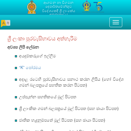
ආගමන හා විගමන
දෙපාර්තමේන්තුව
විදේශයකදී ශ්‍රී ලාංකේය
අනන්‍යතාවය
Toggle
navigati
ශ්‍රී ලංකා පුරවැසිභාවය අත්හැරීම
අවශ්‍ය ලිපි ලේඛන
අයදුම්කරුගේ ඉල්ලීම
“K” පෝරමය
අදාළ රටෙහි පුරවැසිභාවය සනාථ කරන ලිපිය (හෝ විදේශ
ගමන් බලපත්‍රයේ සහතික කරන පිටපත)
උප්පැන්න සහතිකයේ මුල් පිටපත
ශ්‍රී ලාංකික ගමන් බලපත්‍රයේ මුල් පිටපත (සහ ඡායා පිටපත)
ජාතික හැදුනුම්පතේ මුල් පිටපත (සහ ඡායා පිටපත)