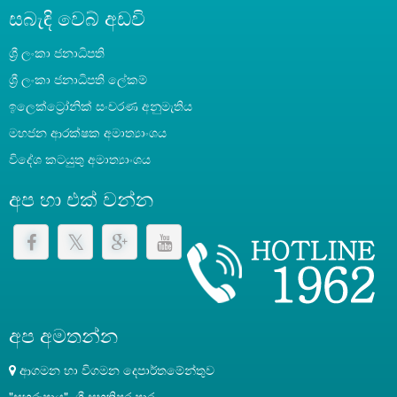
සබැඳි වෙබ් අඩවි
ශ්‍රී ලංකා ජනාධිපති
‍ශ්‍රී ලංකා ජනාධිපති ලේකම්
ඉලෙක්ට්‍රෝනික් සංචරණ අනුමැතිය
මහජන ආරක්ෂක අමාත්‍යාංශය
විදේශ කටයුතු අමාත්‍යාංශය
අප හා එක් වන්න
අප අමතන්න
ආගමන හා විගමන දෙපාර්තමේන්තුව
"සුහුරුපාය", ශ්‍රී සුභූතිපුර පාර,