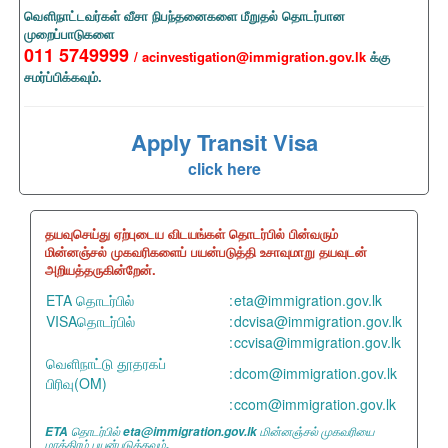
வௌிநாட்டவர்கள் வீசா நிபந்தனைகளை மீறுதல் தொடர்பான
முறைப்பாடுகளை
011 5749999
/ acinvestigation@immigration.gov.lk
க்கு
சமர்ப்பிக்கவும்.
view....
Apply Transit Visa
click here
தயவுசெய்து ஏற்புடைய விடயங்கள் தொடர்பில் பின்வரும்
மின்னஞ்சல் முகவரிகளைப் பயன்படுத்தி உசாவுமாறு தயவுடன்
அறியத்தருகின்றேன்.
ETA தொடர்பில்
:
eta@immigration.gov.lk
VISAதொடர்பில்
:
dcvisa@immigration.gov.lk
:
ccvisa@immigration.gov.lk
வெளிநாட்டு தூதரகப்
:
dcom@immigration.gov.lk
பிரிவு(OM)
:
ccom@immigration.gov.lk
ETA தொடர்பில் eta@immigration.gov.lk மின்னஞ்சல் முகவரியை
மாத்திரம் பயன்படுத்தவும்.