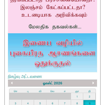
நிகழ்வு அட்டவணை
ஓகஸ்ட் 2026
செ
பு
வி
வெ
ச
ஞா
தி
1
2
3
4
5
6
7
8
9