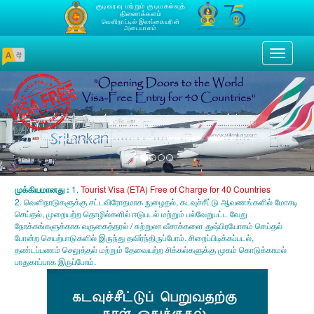
குடிவரவு மற்றும் குடியகல்வுத்
திணைக்களம்
வெளிநாட்டில் இலங்கையரின்
அடையாளம்
Toggle
navigati
முக்கியமானது :
1.
Tourist Visa (ETA) Free of Charge for 40 Countries
2. வெளிநாடுகளுக்கு சட்டவிரோதமாக நுழைதல், கடவுச்சீட்டு ஆவணங்களில் மோசடி
செய்தல், முறையற்ற தொழில்களில் ஈடுபடல் மற்றும் பல்வேறுபட்ட வேறு
நோக்கங்களுக்காக வருகைத்தரல் / சுற்றுலா வீசாக்களை துஷ்பிரயோகம் செய்தல்
போன்ற செயற்பாடுகளில் இருந்து தவிர்ந்திருப்போம். சிறைப்பிடிக்கப்படல்,
தண்டப்பணம் செலுத்தல் மற்றும் தேவையற்ற சிக்கல்களுக்கு முகம் கொடுக்காமல்
பாதுகாப்பாக இருப்போம்.