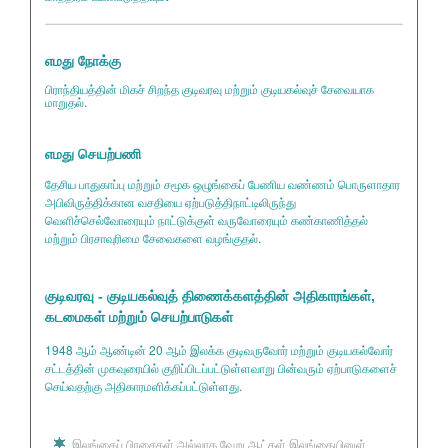
எமது நோக்கு
பிராந்தியத்தின் மிகச் சிறந்த குடிவரவு மற்றும் குடியகல்வுச் சேவையாக
மாறுதல்.
எமது செயற்பணி
தேசிய பாதுகாப்பு மற்றும் சமூக ஒழுங்கைப் பேணிய வண்ணம் பொருளாதார
அபிவிருத்திக்கான வசதியை ஏற்படுத்திநாட்டிலிருந்து
வெளிச்செல்வோரையும் நாட்டுக்குள் வருவோரையும் கண்காணித்தல்
மற்றும் பிரசாவுரிமை சேவைகளை வழங்குதல்.
குடிவரவு - குடியகல்வுத் திணைக்களத்தின் அதிகாரங்கள்,
கடமைகள் மற்றும் செயற்பாடுகள்
1948 ஆம் ஆண்டின் 20 ஆம் இலக்க குடிவருவோர் மற்றும் குடியகல்வோர்
சட்டத்தின் முகவுரையில் குறிப்பிடப்பட்டுள்ளவாறு பின்வரும் ஏற்பாடுகளைச்
செய்வதற்கு அதிகாரமளிக்கப்பட்டுள்ளது.
இலங்கைப் பிரசைகள் அல்லாத வேறு ஆட்கள் இலங்கையினுள்