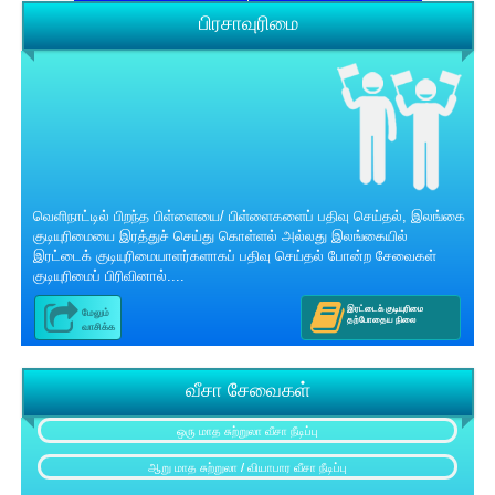
பிரசாவுரிமை
வெளிநாட்டில் பிறந்த பிள்ளையை/ பிள்ளைகளைப் பதிவு செய்தல், இலங்கை
குடியுரிமையை இரத்துச் செய்து கொள்ளல் அல்லது இலங்கையில்
இரட்டைக் குடியுரிமையாளர்களாகப் பதிவு செய்தல் போன்ற சேவைகள்
குடியுரிமைப் பிரிவினால்....
இரட்டைக் குடியுரிமை
மேலும்
தற்போதைய நிலை
வாசிக்க
வீசா சேவைகள்
ஒரு மாத சுற்றுலா வீசா நீடிப்பு
ஆறு மாத சுற்றுலா / வியாபார வீசா நீடிப்பு