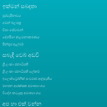
ඉක්මන් සබඳතා
පුරවැසිභාවය
ගමන් බලපත්‍ර
වීසා සේවාවන්
දේශසීමා කළමනාකරණය
පින්තූර ඇල්බම්
සබැඳි වෙබ් අඩවි
ශ්‍රී ලංකා ජනාධිපති
‍ශ්‍රී ලංකා ජනාධිපති ලේකම්
ඉලෙක්ට්‍රෝනික් සංචරණ අනුමැතිය
මහජන ආරක්ෂක අමාත්‍යාංශය
විදේශ කටයුතු අමාත්‍යාංශය
අප හා එක් වන්න