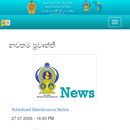
ආගමන හා විගමන
දෙපාර්තමේන්තුව
විදේශයකදී ශ්‍රී ලාංකේය
අනන්‍යතාවය
Toggle
navigati
නවතම ප්‍රවෘත්ති
Scheduled Maintenance Notice...
27 07 2026 - 16:00 PM