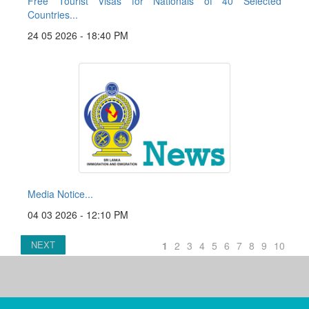
Free Tourist Visas for Nationals of 40 Selected
Countries...
24 05 2026 - 18:40 PM
Media Notice...
04 03 2026 - 12:10 PM
NEXT
1
2
3
4
5
6
7
8
9
10